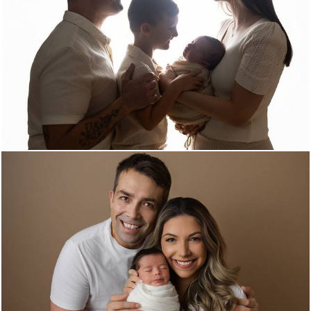
276
0
274
0