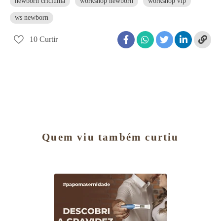
newborn criciuma
workshop newborn
workshop vip
ws newborn
10
Curtir
Quem viu também curtiu