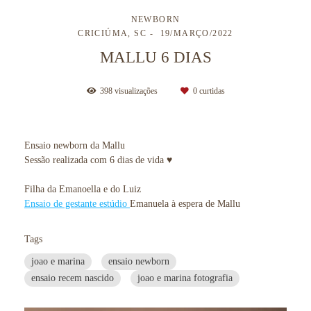
NEWBORN
CRICIÚMA, SC
19/MARÇO/2022
MALLU 6 DIAS
398
visualizações
0
curtidas
Ensaio newborn da Mallu
Sessão realizada com 6 dias de vida ♥
Filha da Emanoella e do Luiz
Ensaio de gestante estúdio
Emanuela à espera de Mallu
Tags
joao e marina
ensaio newborn
ensaio recem nascido
joao e marina fotografia