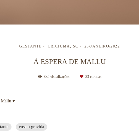
GESTANTE
CRICIÚMA, SC
23/JANEIRO/2022
À ESPERA DE MALLU
885
visualizações
33
curtidas
e Mallu ♥
tante
ensaio gravida