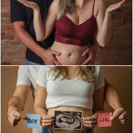
867
0
1345
0