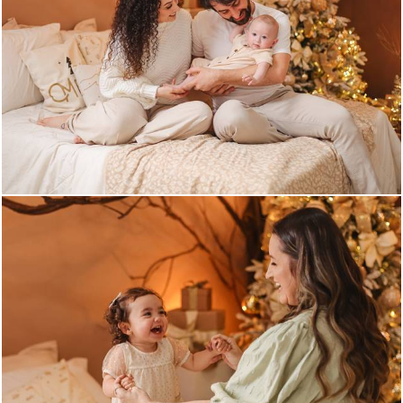
576
0
920
0