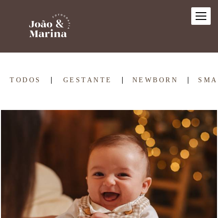
TODOS
GESTANTE
NEWBORN
SMA
871
0