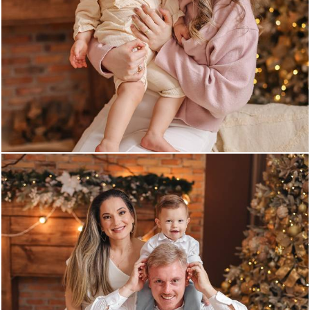
597
0
689
0