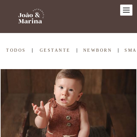
TODOS
GESTANTE
NEWBORN
SMA
602
1