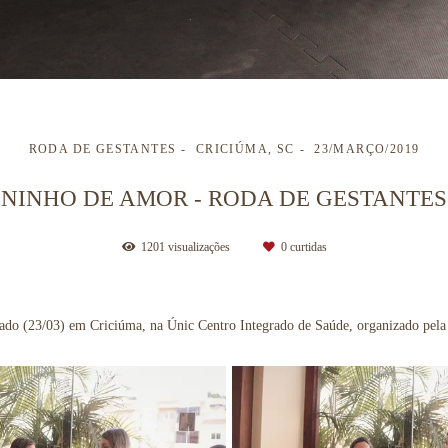
RODA DE GESTANTES
CRICIÚMA, SC
23/MARÇO/2019
NINHO DE AMOR - RODA DE GESTANTES
1201
visualizações
0
curtidas
ado (23/03) em Criciúma, na Únic Centro Integrado de Saúde, organizado pela 