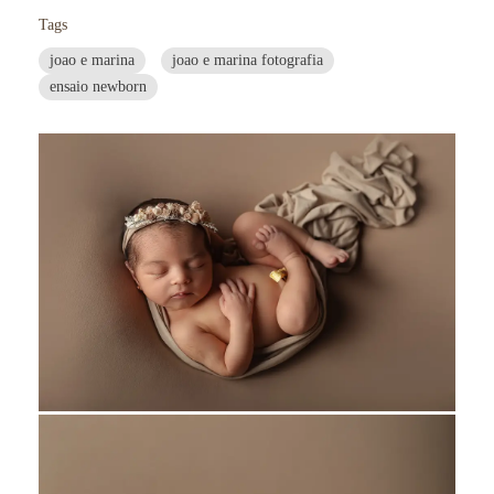
Tags
joao e marina
joao e marina fotografia
ensaio newborn