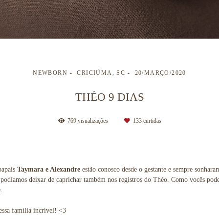
NEWBORN
CRICIÚMA, SC
20/MARÇO/2020
THÉO 9 DIAS
769
visualizações
133
curtidas
 papais
Taymara e Alexandre
estão conosco desde o gestante e sempre sonhara
o podíamos deixar de caprichar também nos registros do Théo. Como vocês pode
.
ssa família incrível! <3