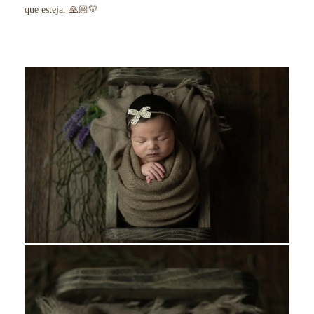
que esteja. 🙏🏼💛