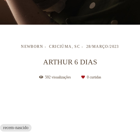
NEWBORN
CRICIÚMA, SC
28/MARÇO/2023
ARTHUR 6 DIAS
592
visualizações
0
curtidas
recem-nascido