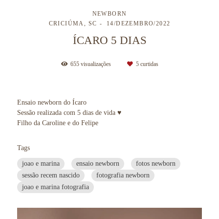
NEWBORN
CRICIÚMA, SC
14/DEZEMBRO/2022
ÍCARO 5 DIAS
655
visualizações
5
curtidas
Ensaio newborn do Ícaro
Sessão realizada com 5 dias de vida ♥
Filho da Caroline e do Felipe
Tags
joao e marina
ensaio newborn
fotos newborn
sessão recem nascido
fotografia newborn
joao e marina fotografia