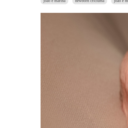
joao e marina
newborn criciuma
joao e m