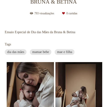
BRUNA & BETINA
793
visualizações
0
curtidas
Ensaio Especial de Dia das Mães da Bruna & Betina
Tags
dia das mães
mamae bebe
mae e filha