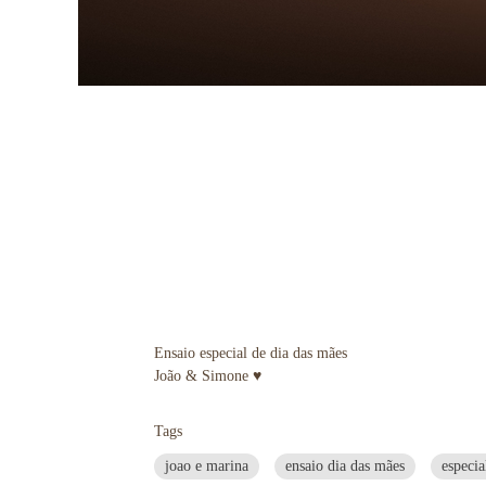
Ensaio especial de dia das mães
João & Simone ♥
Tags
joao e marina
ensaio dia das mães
especi