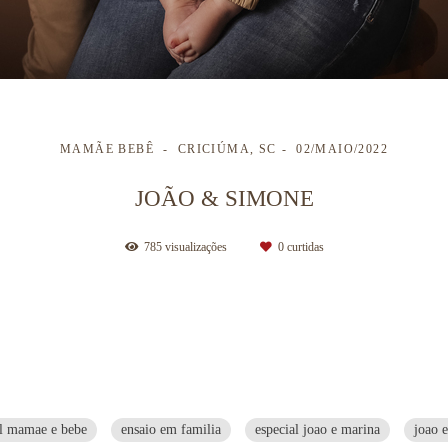
MAMÃE BEBÊ
CRICIÚMA, SC
02/MAIO/2022
JOÃO & SIMONE
785
visualizações
0
curtidas
al mamae e bebe
ensaio em familia
especial joao e marina
joao 