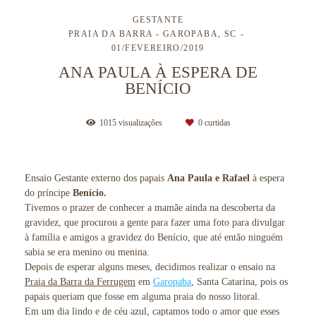
GESTANTE
PRAIA DA BARRA - GAROPABA, SC
01/FEVEREIRO/2019
ANA PAULA À ESPERA DE
BENÍCIO
1015
visualizações
0
curtidas
Ensaio Gestante externo dos papais
Ana Paula e Rafael
à espera
do príncipe
Benício.
Tivemos o prazer de conhecer a mamãe ainda na descoberta da
gravidez, que procurou a gente para fazer uma foto para divulgar
à família e amigos a gravidez do Benício, que até então ninguém
sabia se era menino ou menina.
Depois de esperar alguns meses, decidimos realizar o ensaio na
Praia da Barra da Ferrugem
em
Garopaba
, Santa Catarina, pois os
papais queriam que fosse em alguma praia do nosso litoral.
Em um dia lindo e de céu azul, captamos todo o amor que esses