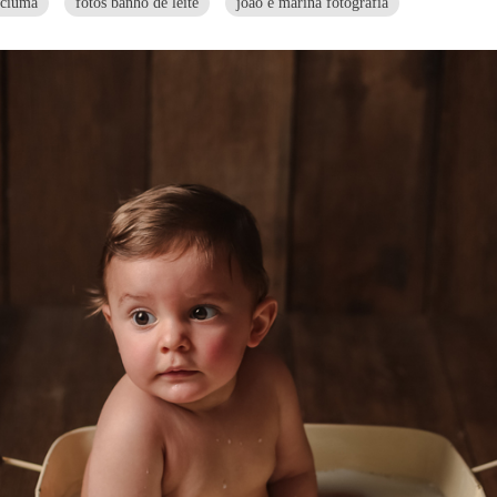
iciuma
fotos banho de leite
joao e marina fotografia