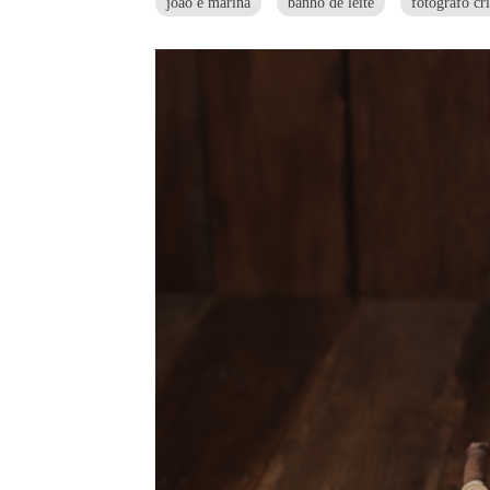
joao e marina
banho de leite
fotografo cr