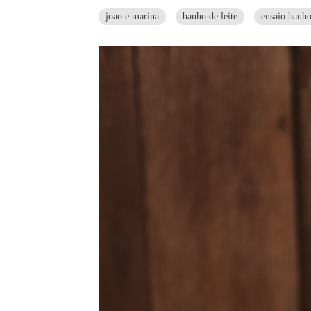
joao e marina
banho de leite
ensaio banho