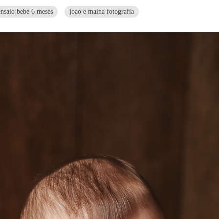
ensaio bebe 6 meses
joao e maina fotografia