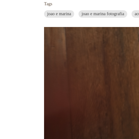
Tags
joao e marina
joao e marina fotografia
ac