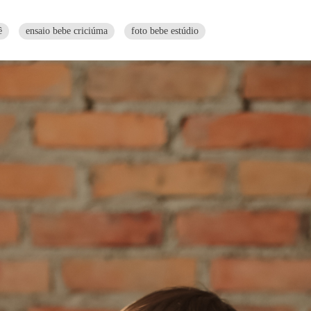
ê
ensaio bebe criciúma
foto bebe estúdio