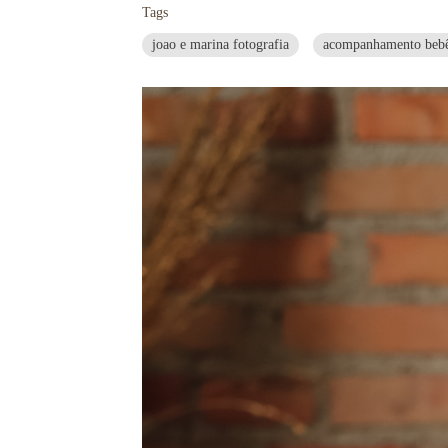
Tags
joao e marina fotografia
acompanhamento beb