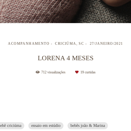
ACOMPANHAMENTO
CRICIÚMA, SC
27/JANEIRO/2021
LORENA 4 MESES
712
visualizações
19
curtidas
ebê criciúma
ensaio em estúdio
bebês joão & Marina