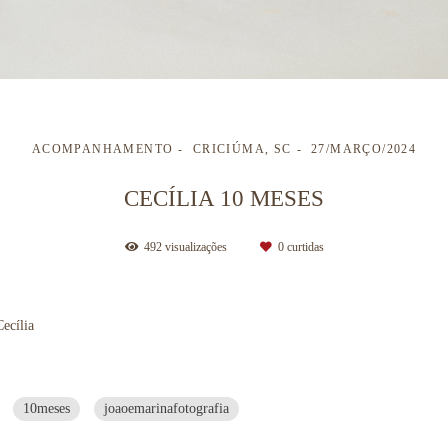
ACOMPANHAMENTO
CRICIÚMA, SC
27/MARÇO/2024
CECÍLIA 10 MESES
492
visualizações
0
curtidas
ecília
10meses
joaoemarinafotografia