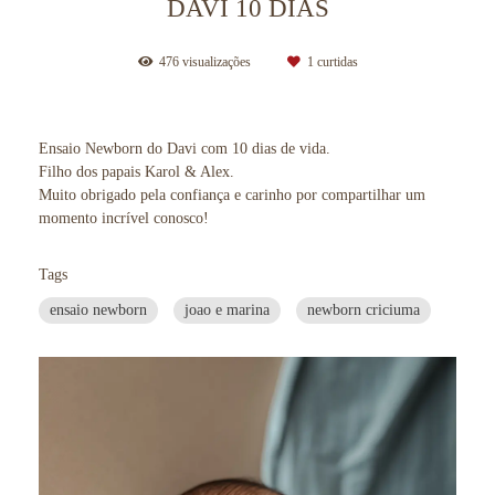
DAVI 10 DIAS
476
visualizações
1
curtidas
Ensaio Newborn do Davi com 10 dias de vida.
Filho dos papais Karol & Alex.
Muito obrigado pela confiança e carinho por compartilhar um
momento incrível conosco!
Tags
ensaio newborn
joao e marina
newborn criciuma